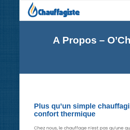
A Propos – O’Cha
Plus qu’un simple chauffagis
confort thermique
Chez nous, le chauffage n’est pas qu’une q