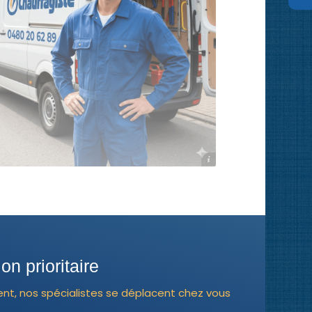
O'chauffagiste
n prioritaire
ent, nos spécialistes se déplacent chez vous